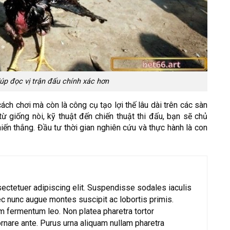
iúp đọc vị trận đấu chính xác hơn
ách chơi mà còn là công cụ tạo lợi thế lâu dài trên các sàn
ừ giống nòi, kỹ thuật đến chiến thuật thi đấu, bạn sẽ chủ
iến thắng. Đầu tư thời gian nghiên cứu và thực hành là con
ctetuer adipiscing elit. Suspendisse sodales iaculis
c nunc augue montes suscipit ac lobortis primis.
m fermentum leo. Non platea pharetra tortor
ornare ante. Purus urna aliquam nullam pharetra