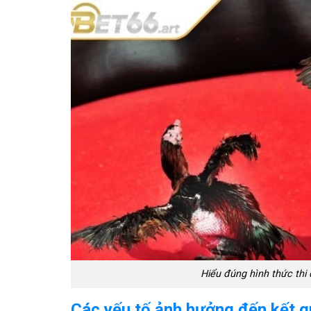
Hiểu đúng hình thức thi 
Các yếu tố ảnh hưởng đến kết q