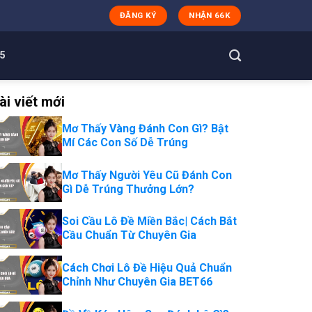
ĐĂNG KÝ
NHẬN 66K
5
ài viết mới
Mơ Thấy Vàng Đánh Con Gì? Bật
Mí Các Con Số Dễ Trúng
Mơ Thấy Người Yêu Cũ Đánh Con
Gì Dễ Trúng Thưởng Lớn?
Soi Cầu Lô Đề Miền Bắc| Cách Bắt
Cầu Chuẩn Từ Chuyên Gia
Cách Chơi Lô Đề Hiệu Quả Chuẩn
Chỉnh Như Chuyên Gia BET66