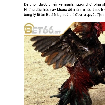
Để chọn được chiến kê mạnh, người chơi phải ph
Những dấu hiệu này không dễ nhận ra nếu thiếu
ki
bảng tỷ lệ tại Bet66, bạn có thể đưa ra quyết định