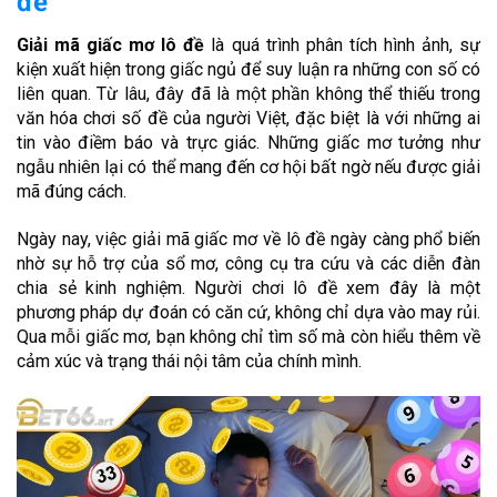
đề
Giải mã giấc mơ lô đề
là quá trình phân tích hình ảnh, sự
kiện xuất hiện trong giấc ngủ để suy luận ra những con số có
liên quan. Từ lâu, đây đã là một phần không thể thiếu trong
văn hóa chơi số đề của người Việt, đặc biệt là với những ai
tin vào điềm báo và trực giác. Những giấc mơ tưởng như
ngẫu nhiên lại có thể mang đến cơ hội bất ngờ nếu được giải
mã đúng cách.
Ngày nay, việc giải mã giấc mơ về lô đề ngày càng phổ biến
nhờ sự hỗ trợ của sổ mơ, công cụ tra cứu và các diễn đàn
chia sẻ kinh nghiệm. Người chơi lô đề xem đây là một
phương pháp dự đoán có căn cứ, không chỉ dựa vào may rủi.
Qua mỗi giấc mơ, bạn không chỉ tìm số mà còn hiểu thêm về
cảm xúc và trạng thái nội tâm của chính mình.