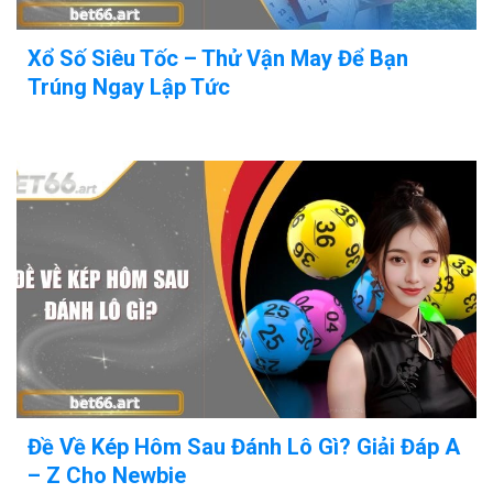
Xổ Số Siêu Tốc – Thử Vận May Để Bạn
Trúng Ngay Lập Tức
Đề Về Kép Hôm Sau Đánh Lô Gì? Giải Đáp A
– Z Cho Newbie