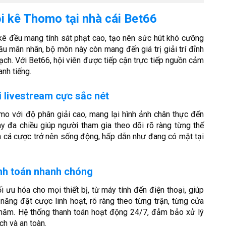
 kê Thomo tại nhà cái Bet66
kê đều mang tính sát phạt cao, tạo nên sức hút khó cưỡng
u mãn nhãn, bộ môn này còn mang đến giá trị giải trí đỉnh
ạch. Với Bet66, hội viên được tiếp cận trực tiếp nguồn cảm
anh tiếng.
i livestream cực sắc nét
mo với độ phân giải cao, mang lại hình ảnh chân thực đến
 đa chiều giúp người tham gia theo dõi rõ ràng từng thế
an cá cược trở nên sống động, hấp dẫn như đang có mặt tại
anh toán nhanh chóng
 ưu hóa cho mọi thiết bị, từ máy tính đến điện thoại, giúp
năng đặt cược linh hoạt, rõ ràng theo từng trận, từng cửa
 năm. Hệ thống thanh toán hoạt động 24/7, đảm bảo xử lý
ch và an toàn.