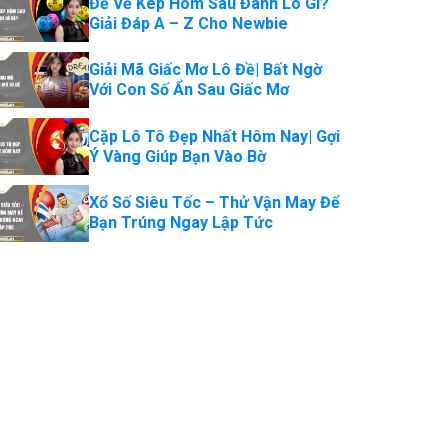
Đề Về Kép Hôm Sau Đánh Lô Gì?
Giải Đáp A – Z Cho Newbie
Giải Mã Giấc Mơ Lô Đề| Bất Ngờ
Với Con Số Ẩn Sau Giấc Mơ
Cặp Lô Tô Đẹp Nhất Hôm Nay| Gợi
Ý Vàng Giúp Bạn Vào Bờ
Xổ Số Siêu Tốc – Thử Vận May Để
Bạn Trúng Ngay Lập Tức