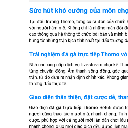
Sức hút khó cưỡng của môn chọi
Tại đấu trường Thomo, từng cú ra đòn của chiến 
với người hâm mộ. Không chỉ là những màn đối đầ
cao thông qua hệ thống tổ chức bài bản và minh b
hứng từ những trận kịch tính nhất tại đấu trường d
Trải nghiệm đá gà trực tiếp Thomo vớ
Nhà cái cung cấp dịch vụ livestream chọi kê Tho
từng chuyển động. Âm thanh sống động, góc quay
trận, từ đó đưa ra nhận định chính xác. Không gi
trường đấu thực tế.
Giao diện thân thiện, đặt cược dễ, th
Giao diện
đá gà trực tiếp Thomo
Bet66 được tối
người dùng thao tác mượt mà, nhanh chóng. Tính 
cược, phù hợp với cả người mới lẫn dân chơi lâu
nhanh chóng, giúp mọi giao dịch đều được liền mạ