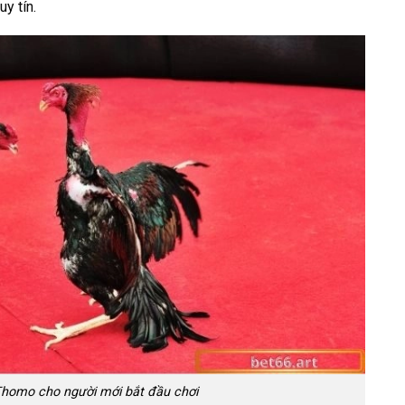
y tín.
 Thomo cho người mới bắt đầu chơi