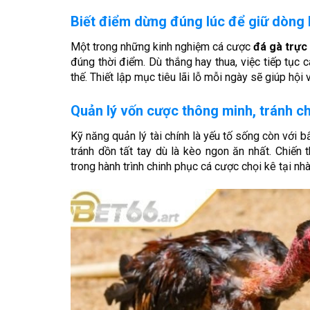
Biết điểm dừng đúng lúc để giữ dòng 
Một trong những kinh nghiệm cá cược
đá gà trực
đúng thời điểm. Dù thắng hay thua, việc tiếp tục c
thế. Thiết lập mục tiêu lãi lỗ mỗi ngày sẽ giúp hội 
Quản lý vốn cược thông minh, tránh ch
Kỹ năng quản lý tài chính là yếu tố sống còn với b
tránh dồn tất tay dù là kèo ngon ăn nhất. Chiến 
trong hành trình chinh phục cá cược chọi kê tại nhà