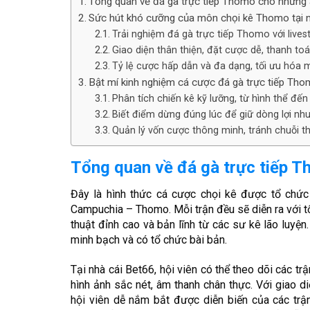
Tổng quan về đá gà trực tiếp Thomo cho những a
Sức hút khó cưỡng của môn chọi kê Thomo tại 
Trải nghiệm đá gà trực tiếp Thomo với live
Giao diện thân thiện, đặt cược dễ, thanh t
Tỷ lệ cược hấp dẫn và đa dạng, tối ưu hóa m
Bật mí kinh nghiệm cá cược đá gà trực tiếp Tho
Phân tích chiến kê kỹ lưỡng, từ hình thể đến 
Biết điểm dừng đúng lúc để giữ dòng lợi nh
Quản lý vốn cược thông minh, tránh chuỗi t
Tổng quan về đá gà trực tiếp T
Đây là hình thức cá cược chọi kê được tổ chức
Campuchia – Thomo. Mỗi trận đều sẽ diễn ra với tố
thuật đỉnh cao và bản lĩnh từ các sư kê lão luyện
minh bạch và có tổ chức bài bản.
Tại nhà cái Bet66, hội viên có thể theo dõi các tr
hình ảnh sắc nét, âm thanh chân thực. Với giao diệ
hội viên dễ nắm bắt được diễn biến của các trậ