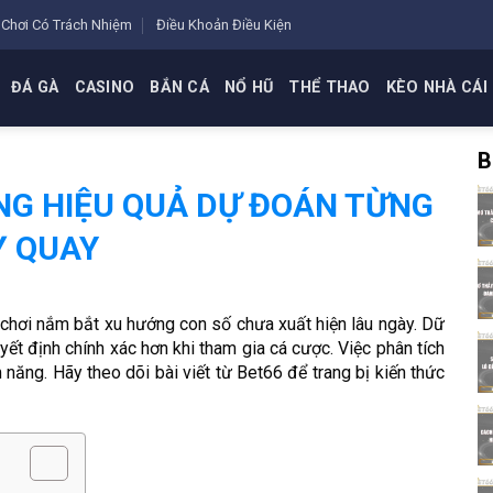
Chơi Có Trách Nhiệm
Điều Khoản Điều Kiện
ĐÁ GÀ
CASINO
BẮN CÁ
NỔ HŨ
THỂ THAO
KÈO NHÀ CÁI 
B
NG HIỆU QUẢ DỰ ĐOÁN TỪNG
Ỳ QUAY
chơi nắm bắt xu hướng con số chưa xuất hiện lâu ngày. Dữ
yết định chính xác hơn khi tham gia cá cược. Việc phân tích
năng. Hãy theo dõi bài viết từ Bet66 để trang bị kiến thức