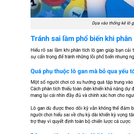
Dựa vào thống kê lô 
Tránh sai lầm phổ biến khi phân 
Hiểu rõ sai lầm khi phân tích lô gan giúp bạn cải
sự cẩn trọng để tránh những lỗi phổ biến nhưng n
Quá phụ thuộc lô gan mà bỏ qua yếu t
Một số người chơi có xu hướng quá tập trung vào 
Cách phân tích thiếu toàn diện khiến khả năng dự 
mang lại cái nhìn đầy đủ và chính xác hơn cho ngư
Lô gan dù được theo dõi kỹ vẫn không thể đảm bả
người chơi hiểu sai về chu kỳ dài khiến kỳ vọng tă
trợ thay vì quyết định toàn bộ chiến lược cá cược.