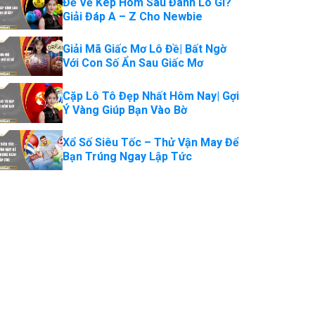
Đề Về Kép Hôm Sau Đánh Lô Gì?
Giải Đáp A – Z Cho Newbie
Giải Mã Giấc Mơ Lô Đề| Bất Ngờ
Với Con Số Ẩn Sau Giấc Mơ
Cặp Lô Tô Đẹp Nhất Hôm Nay| Gợi
Ý Vàng Giúp Bạn Vào Bờ
Xổ Số Siêu Tốc – Thử Vận May Để
Bạn Trúng Ngay Lập Tức