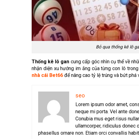
Bỏ qua thống kê lô ga
Thống kê lô gan
cung cấp góc nhìn cụ thể về nhữn
nhận diện xu hướng im ắng của từng con lô trong
nhà cái Bet66
để nâng cao tỷ lệ trúng và bứt phá
seo
Lorem ipsum odor amet, conse
neque mi porta. Vel ante done
Conubia mus eget risus nulla
ullamcorper, ridiculus donec 
phasellus ornare non. Etiam orci convallis ha