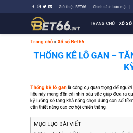
Bỏ
Giới thiệu BET66
Chính sách bảo mật
qua
nội
TRANG CHỦ
XỔ SỐ
dung
Trang chủ
»
Xổ số Bet66
THỐNG KÊ LÔ GAN – TĂ
K
Thống kê lô gan
là công cụ quan trọng để người 
liệu này mang đến cái nhìn sâu sắc giúp đưa ra qu
kỹ lưỡng sẽ tăng khả năng chọn đúng con số tiềm 
cần thiết nâng cao cơ hội chiến thắng.
MỤC LỤC BÀI VIẾT