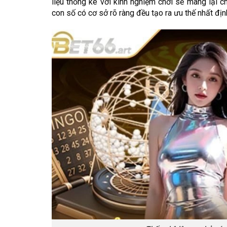
liệu thống kê với kinh nghiệm chơi sẽ mang lại c
con số có cơ sở rõ ràng đều tạo ra ưu thế nhất địn