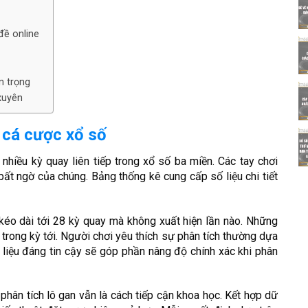
đề online
n trọng
xuyên
 cá cược xổ số
hiều kỳ quay liên tiếp trong xổ số ba miền. Các tay chơi
bất ngờ của chúng. Bảng thống kê cung cấp số liệu chi tiết
 kéo dài tới 28 kỳ quay mà không xuất hiện lần nào. Những
 trong kỳ tới. Người chơi yêu thích sự phân tích thường dựa
 liệu đáng tin cậy sẽ góp phần nâng độ chính xác khi phân
hân tích lô gan vẫn là cách tiếp cận khoa học. Kết hợp dữ