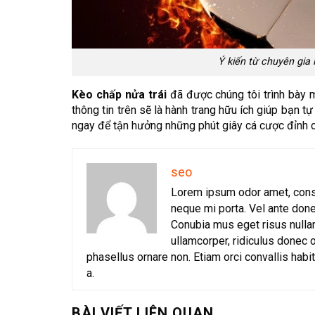
Ý kiến từ chuyên gia 
Kèo chấp nửa trái
đã được chúng tôi trình bày mộ
thông tin trên sẽ là hành trang hữu ích giúp bạn t
ngay để tận hưởng những phút giây cá cược đỉnh c
seo
Lorem ipsum odor amet, conse
neque mi porta. Vel ante done
Conubia mus eget risus nulla
ullamcorper, ridiculus donec 
phasellus ornare non. Etiam orci convallis ha
a.
BÀI VIẾT LIÊN QUAN