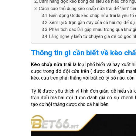
Cẩm nang đọc kèo bóng đá siêu dễ hiểu cho ng
Cách cao thủ dùng kèo chấp nửa trái để “ẵm” tiề
Biến động Odds kèo chấp nửa trái là yếu tố 
Xem lại 5 trận gần đây của cả hai đội để d
Phân tích các lần gặp nhau trong quá khứ gi
Lắng nghe ý kiến từ chuyên gia để có góc n
Thông tin gì cần biết về kèo chấ
Kèo chấp nửa trái
là loại phổ biến và hay xuất h
cược trong đó đội cửa trên ( được đánh giá mạnh
kèo, cửa trên phải thắng với bất cứ tỷ số nào, còn
Tỷ lệ được yêu thích vì tính đơn giản, dễ hiểu và
trận đấu mà hai đội được đánh giá có sự chênh l
tạo cơ hội thắng cược cho cả hai bên.