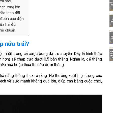
ười mới
n thưởng lớn
cần theo dõi
ự đoán cục diện
ữa hai đội
hìn chuẩn
p nửa trái?
iện nhất trong cá cược bóng đá trực tuyến. Đây là hình thức
 hơn) sẽ chấp cửa dưới 0.5 bàn thắng. Nghĩa là, để thắng
 nếu hòa hoặc thua thì cửa dưới thắng.
 khả năng thắng thua rõ ràng. Nó thường xuất hiện trong các
ệch về sức mạnh không quá lớn, giúp cân bằng cuộc chơi,