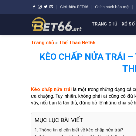
Bỏ
Giới thiệu BET66
Chính sách bảo mật
qua
nội
TRANG CHỦ
XỔ SỐ
dung
Trang chủ
»
Thể Thao Bet66
KÈO CHẤP NỬA TRÁI –
TH
Kèo chấp nửa trái
là một trong những dạng cá cư
ưa chuộng. Tuy nhiên, không phải ai cũng có đủ 
vậy, nếu bạn là tân thủ, đừng bỏ lỡ những chia sẻ 
MỤC LỤC BÀI VIẾT
Thông tin gì cần biết về kèo chấp nửa trái?