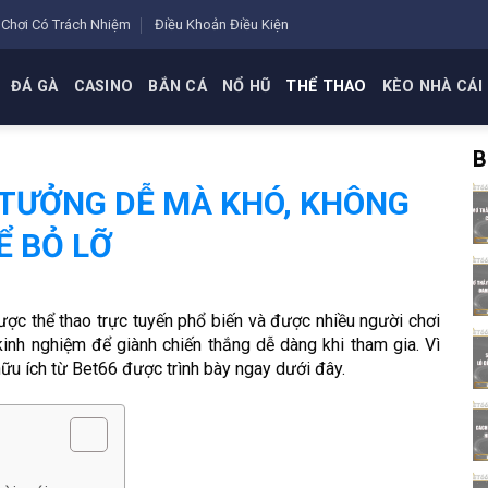
Chơi Có Trách Nhiệm
Điều Khoản Điều Kiện
ĐÁ GÀ
CASINO
BẮN CÁ
NỔ HŨ
THỂ THAO
KÈO NHÀ CÁI 
B
 TƯỞNG DỄ MÀ KHÓ, KHÔNG
Ể BỎ LỠ
ợc thể thao trực tuyến phổ biến và được nhiều người chơi
kinh nghiệm để giành chiến thắng dễ dàng khi tham gia. Vì
hữu ích từ Bet66 được trình bày ngay dưới đây.