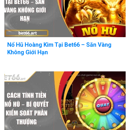
Nổ Hũ Hoàng Kim Tại Bet66 – Săn Vàng
Không Giới Hạn