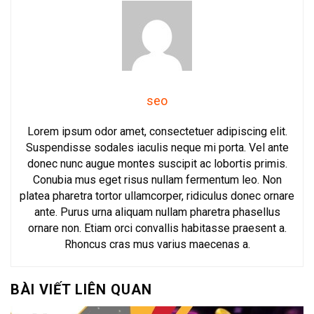
seo
Lorem ipsum odor amet, consectetuer adipiscing elit.
Suspendisse sodales iaculis neque mi porta. Vel ante
donec nunc augue montes suscipit ac lobortis primis.
Conubia mus eget risus nullam fermentum leo. Non
platea pharetra tortor ullamcorper, ridiculus donec ornare
ante. Purus urna aliquam nullam pharetra phasellus
ornare non. Etiam orci convallis habitasse praesent a.
Rhoncus cras mus varius maecenas a.
BÀI VIẾT LIÊN QUAN