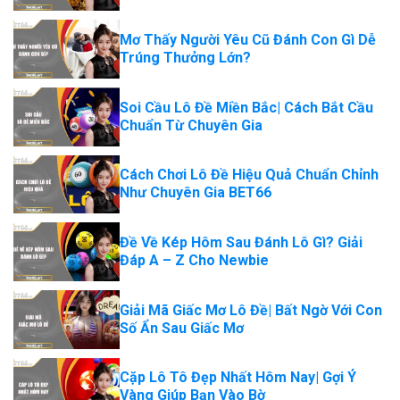
Mơ Thấy Người Yêu Cũ Đánh Con Gì Dễ
Trúng Thưởng Lớn?
Soi Cầu Lô Đề Miền Bắc| Cách Bắt Cầu
Chuẩn Từ Chuyên Gia
Cách Chơi Lô Đề Hiệu Quả Chuẩn Chỉnh
Như Chuyên Gia BET66
Đề Về Kép Hôm Sau Đánh Lô Gì? Giải
Đáp A – Z Cho Newbie
Giải Mã Giấc Mơ Lô Đề| Bất Ngờ Với Con
Số Ẩn Sau Giấc Mơ
Cặp Lô Tô Đẹp Nhất Hôm Nay| Gợi Ý
Vàng Giúp Bạn Vào Bờ