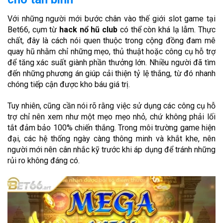
Với những người mới bước chân vào thế giới slot game tại
Bet66, cụm từ
hack nổ hũ club
có thể còn khá lạ lẫm. Thực
chất, đây là cách nói quen thuộc trong cộng đồng đam mê
quay hũ nhằm chỉ những mẹo, thủ thuật hoặc công cụ hỗ trợ
để tăng xác suất giành phần thưởng lớn. Nhiều người đã tìm
đến những phương án giúp cải thiện tỷ lệ thắng, từ đó nhanh
chóng tiếp cận được kho báu giá trị.
Tuy nhiên, cũng cần nói rõ rằng việc sử dụng các công cụ hỗ
trợ chỉ nên xem như một mẹo mẹo nhỏ, chứ không phải lối
tắt đảm bảo 100% chiến thắng. Trong môi trường game hiện
đại, các hệ thống ngày càng thông minh và khắt khe, nên
người mới nên cân nhắc kỹ trước khi áp dụng để tránh những
rủi ro không đáng có.