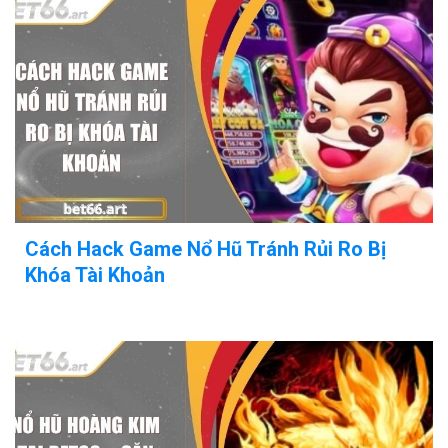
Cách Hack Game Nổ Hũ Tránh Rủi Ro Bị
Khóa Tài Khoản