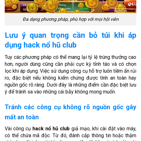
Đa dạng phương pháp, phù hợp với mọi hội viên
Lưu ý quan trọng cần bỏ túi khi áp
dụng hack nổ hũ club
Tuy các phương pháp có thể mang lại tỷ lệ trúng thưởng cao
hơn, người dùng cũng cần phải cực kỳ tỉnh táo và có chọn
lọc khi áp dụng. Việc sử dụng công cụ hỗ trợ luôn tiềm ẩn rủi
ro, đặc biệt nếu không kiểm chứng được tính an toàn hay
nguồn gốc rõ ràng. Dưới đây là những điểm cần đặc biệt lưu
ý để tránh sa vào những cái bẫy không mong muốn.
Tránh các công cụ không rõ nguồn gốc gây
mất an toàn
Vài công cụ
hack nổ hũ club
giả mạo, khi cài đặt vào máy,
có thể chứa mã độc. Từ đó, đánh cắp thông tin hoặc thậm