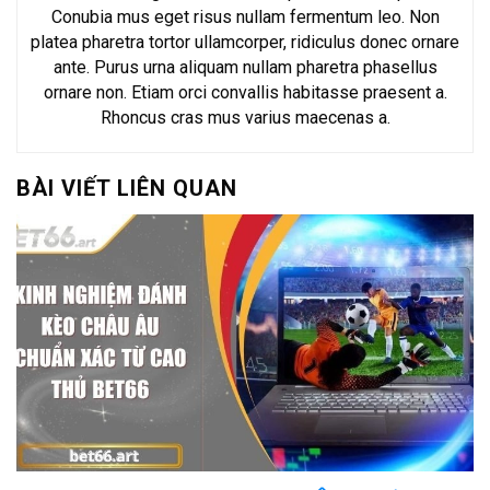
Conubia mus eget risus nullam fermentum leo. Non
platea pharetra tortor ullamcorper, ridiculus donec ornare
ante. Purus urna aliquam nullam pharetra phasellus
ornare non. Etiam orci convallis habitasse praesent a.
Rhoncus cras mus varius maecenas a.
BÀI VIẾT LIÊN QUAN