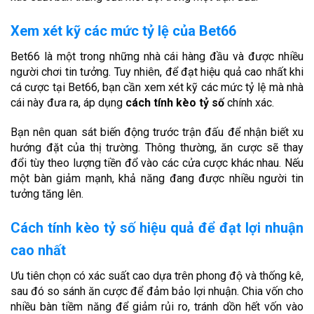
Xem xét kỹ các mức tỷ lệ của Bet66
Bet66 là một trong những nhà cái hàng đầu và được nhiều
người chơi tin tưởng. Tuy nhiên, để đạt hiệu quả cao nhất khi
cá cược tại Bet66, bạn cần xem xét kỹ các mức tỷ lệ mà nhà
cái này đưa ra, áp dụng
cách tính kèo tỷ số
chính xác.
Bạn nên quan sát biến động trước trận đấu để nhận biết xu
hướng đặt của thị trường. Thông thường, ăn cược sẽ thay
đổi tùy theo lượng tiền đổ vào các cửa cược khác nhau. Nếu
một bàn giảm mạnh, khả năng đang được nhiều người tin
tưởng tăng lên.
Cách tính kèo tỷ số hiệu quả để đạt lợi nhuận
cao nhất
Ưu tiên chọn có xác suất cao dựa trên phong độ và thống kê,
sau đó so sánh ăn cược để đảm bảo lợi nhuận. Chia vốn cho
nhiều bàn tiềm năng để giảm rủi ro, tránh dồn hết vốn vào