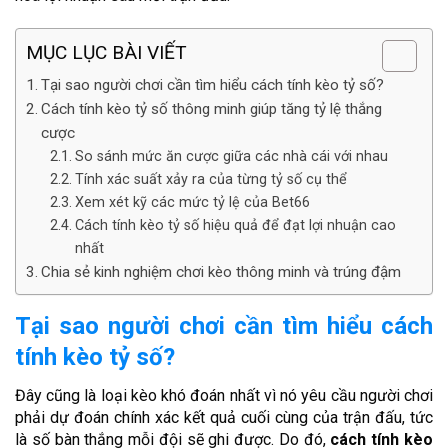
MỤC LỤC BÀI VIẾT
Tại sao người chơi cần tìm hiểu cách tính kèo tỷ số?
Cách tính kèo tỷ số thông minh giúp tăng tỷ lệ thắng
cược
So sánh mức ăn cược giữa các nhà cái với nhau
Tính xác suất xảy ra của từng tỷ số cụ thể
Xem xét kỹ các mức tỷ lệ của Bet66
Cách tính kèo tỷ số hiệu quả để đạt lợi nhuận cao
nhất
Chia sẻ kinh nghiệm chơi kèo thông minh và trúng đậm
Tại sao người chơi cần tìm hiểu cách
tính kèo tỷ số?
Đây cũng là loại kèo khó đoán nhất vì nó yêu cầu người chơi
phải dự đoán chính xác kết quả cuối cùng của trận đấu, tức
là số bàn thắng mỗi đội sẽ ghi được. Do đó,
cách tính kèo