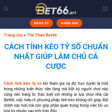
Bỏ
qua
nội
dung
ĐĂNG KÝ
NHẬN 66K
Trang chủ
»
Thể Thao Bet66
CÁCH TÍNH KÈO TỶ SỐ CHUẨN
NHẤT GIÚP LÀM CHỦ CÁ
CƯỢC
Cách tính kèo tỷ số
khi tham gia cá độ trực tuyến là một
trong những kiến thức nền tảng mà bất kỳ người chơi nào
cũng nên trang bị. Đặc biệt với những ai lựa chọn nhà cái
Bet66, việc hiểu rõ phương pháp tính kèo không chỉ giúp đặt
chính xác hơn mà còn góp phần quan trọng trong việc tối ưu
hóa lợi nhuận sau mỗi trận đấu.