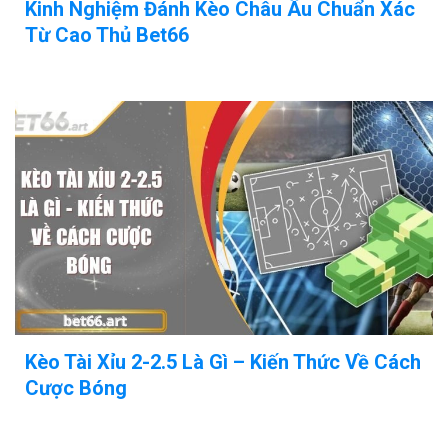
Kinh Nghiệm Đánh Kèo Châu Âu Chuẩn Xác
Từ Cao Thủ Bet66
Kèo Tài Xỉu 2-2.5 Là Gì – Kiến Thức Về Cách
Cược Bóng