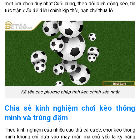
một lựa chọn duy nhất.Cuối cùng, theo dõi biến động kèo, tin
tức trận đấu để điều chỉnh kịp thời, hạn chế thua lỗ.
Kể tên các phương pháp tính kèo chính xác nhất
Chia sẻ kinh nghiệm chơi kèo thông
minh và trúng đậm
Theo kinh nghiệm của nhiều cao thủ cá cược, chơi kèo thông
minh không chỉ dựa vào may mắn mà chủ yếu là kỹ năng