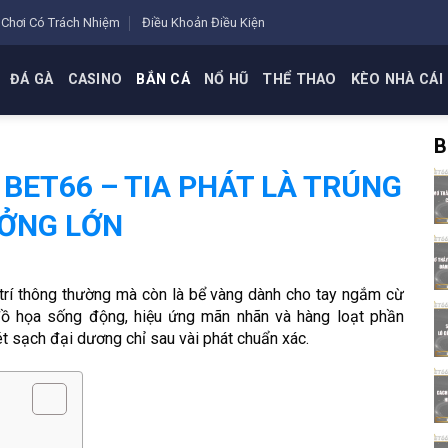
Chơi Có Trách Nhiệm
Điều Khoản Điều Kiện
ĐÁ GÀ
CASINO
BẮN CÁ
NỔ HŨ
THỂ THAO
KÈO NHÀ CÁI 
B
 BET66 – TIA PHÁT LÀ TRÚNG
ỞNG LỚN
rí thông thường mà còn là bể vàng dành cho tay ngắm cừ
 đồ họa sống động, hiệu ứng mãn nhãn và hàng loạt phần
t sạch đại dương chỉ sau vài phát chuẩn xác.