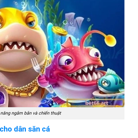
 năng ngắm bắn và chiến thuật
 cho dân săn cá