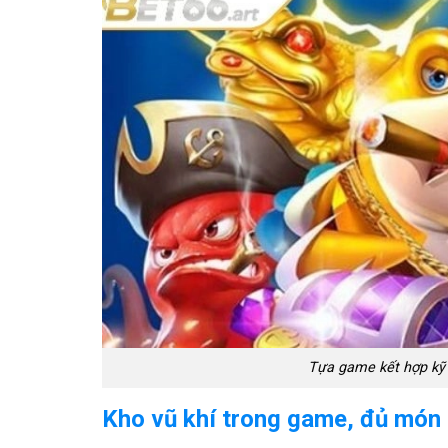
Tựa game kết hợp kỹ
Kho vũ khí trong game, đủ món