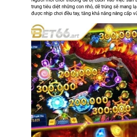
trung tiêu diệt những con nhỏ, dễ trúng sẽ mang lạ
được nhịp chơi đều tay, tăng khả năng nâng cấp vũ