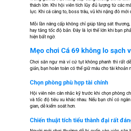
thách lớn. Khi hội viên tích lũy đủ lượng từ các
lực. Khi cá càng to, boss trâu, vũ khi nặng đô mới
Mỗi lần nâng cấp không chỉ giúp tăng sát thương,
hay tăng tốc độ bắn. Đây là lợi thế lớn khi bạn 
hiện bất ngờ.
Mẹo chơi Cá 69 không lo sạch v
Chơi săn ngư mà ví cứ tụt không phanh thì rất d
giản, bạn hoàn toàn có thể giữ máu cho tài khoản
Chọn phòng phù hợp tài chính
Hội viên nên cân nhắc kỹ trước khi chọn phòng ch
và tốc độ tiêu xu khác nhau. Nếu bạn chỉ có ngân
gian, dễ kiểm soát hơn.
Chiến thuật tích tiểu thành đại rất đán
Người mới chơi thường dễ bị cuốn vào việc săn b