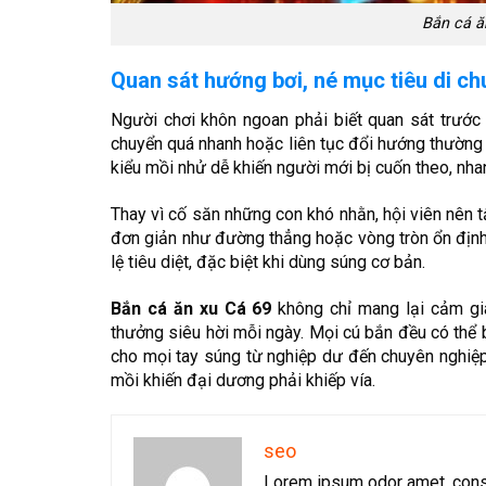
Bắn cá ă
Quan sát hướng bơi, né mục tiêu di c
Người chơi khôn ngoan phải biết quan sát trước 
chuyển quá nhanh hoặc liên tục đổi hướng thường
kiểu mồi nhử dễ khiến người mới bị cuốn theo, nha
Thay vì cố săn những con khó nhằn, hội viên nên t
đơn giản như đường thẳng hoặc vòng tròn ổn định.
lệ tiêu diệt, đặc biệt khi dùng súng cơ bản.
Bắn cá ăn xu Cá 69
không chỉ mang lại cảm giá
thưởng siêu hời mỗi ngày. Mọi cú bắn đều có thể b
cho mọi tay súng từ nghiệp dư đến chuyên nghiệp
mồi khiến đại dương phải khiếp vía.
seo
Lorem ipsum odor amet, conse