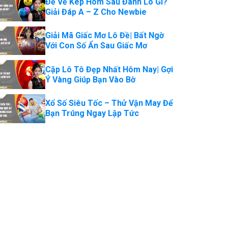
Đề Về Kép Hôm Sau Đánh Lô Gì?
Giải Đáp A – Z Cho Newbie
Giải Mã Giấc Mơ Lô Đề| Bất Ngờ
Với Con Số Ẩn Sau Giấc Mơ
Cặp Lô Tô Đẹp Nhất Hôm Nay| Gợi
Ý Vàng Giúp Bạn Vào Bờ
Xổ Số Siêu Tốc – Thử Vận May Để
Bạn Trúng Ngay Lập Tức