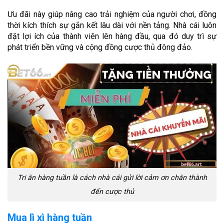
Ưu đãi này giúp nâng cao trải nghiệm của người chơi, đồng
thời kích thích sự gắn kết lâu dài với nền tảng. Nhà cái luôn
đặt lợi ích của thành viên lên hàng đầu, qua đó duy trì sự
phát triển bền vững và cộng đồng cược thủ đông đảo.
Tri ân hàng tuần là cách nhà cái gửi lời cảm ơn chân thành
đến cược thủ
Mua lì xì hàng tuần