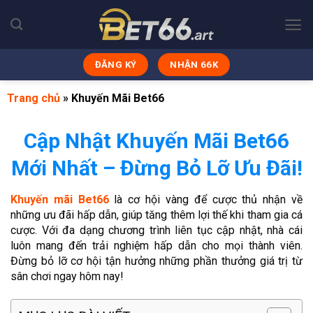
Bỏ
qua
nội
dung
ĐĂNG KÝ
NHẬN 66K
Trang chủ
»
Khuyến Mãi Bet66
Cập Nhật Khuyến Mãi Bet66
Mới Nhất – Đừng Bỏ Lỡ Ưu Đãi!
Khuyến mãi Bet66
là cơ hội vàng để cược thủ nhận về
những ưu đãi hấp dẫn, giúp tăng thêm lợi thế khi tham gia cá
cược. Với đa dạng chương trình liên tục cập nhật, nhà cái
luôn mang đến trải nghiệm hấp dẫn cho mọi thành viên.
Đừng bỏ lỡ cơ hội tận hưởng những phần thưởng giá trị từ
sân chơi ngay hôm nay!