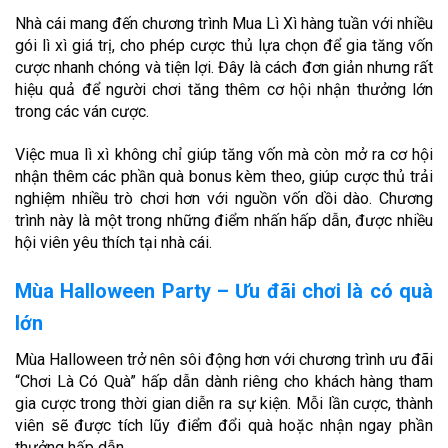
Nhà cái mang đến chương trình Mua Lì Xì hàng tuần với nhiều
gói lì xì giá trị, cho phép cược thủ lựa chọn để gia tăng vốn
cược nhanh chóng và tiện lợi. Đây là cách đơn giản nhưng rất
hiệu quả để người chơi tăng thêm cơ hội nhận thưởng lớn
trong các ván cược.
Việc mua lì xì không chỉ giúp tăng vốn mà còn mở ra cơ hội
nhận thêm các phần quà bonus kèm theo, giúp cược thủ trải
nghiệm nhiều trò chơi hơn với nguồn vốn dồi dào. Chương
trình này là một trong những điểm nhấn hấp dẫn, được nhiều
hội viên yêu thích tại nhà cái.
Mùa Halloween Party – Ưu đãi chơi là có quà
lớn
Mùa Halloween trở nên sôi động hơn với chương trình ưu đãi
“Chơi Là Có Quà” hấp dẫn dành riêng cho khách hàng tham
gia cược trong thời gian diễn ra sự kiện. Mỗi lần cược, thành
viên sẽ được tích lũy điểm đổi quà hoặc nhận ngay phần
thưởng hấp dẫn.