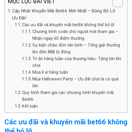
MỤC LỤC BÀI VIẾT
Cập Nhật Khuyến Mãi Bet66 Mới Nhất – Đừng Bỏ Lỡ
Ưu Đãi!
Các ưu đãi và khuyến mãi bet66 không thể bỏ lỡ
Chương trình code cho người mới tham gia –
Nhận ngay 60 điểm thưởng
Sự kiện chào đón tân binh – Tổng giải thưởng
lên đến 888 tỷ đồng
Tri ân hàng tuần của thương hiệu- Tặng lớn khi
chơi
Mua lì xì hàng tuần
Mùa Halloween Party – Ưu đãi chơi là có quà
lớn
Quy trình tham gia các chương trình khuyến mãi
Bet66
Kết luận
Các ưu đãi và khuyến mãi bet66 không
thể bỏ lỡ