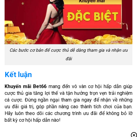
Các bước cơ bản để cược thủ dễ dàng tham gia và nhận ưu
đãi
Kết luận
Khuyến mãi Bet66
mang đến vô vàn cơ hội hấp dẫn giúp
cược thủ gia tăng lợi thế và tận hưởng trọn vẹn trải nghiệm
cá cược. Đừng ngần ngại tham gia ngay để nhận về những
ưu đãi giá trị, góp phần nâng cao thành tích chơi của bạn.
Hãy luôn theo dõi các chương trình ưu đãi để không bỏ lỡ
bất kỳ cơ hội hấp dẫn nào!