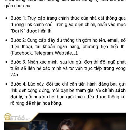
giản như sau:
Bước 1: Truy cập trang chính thức của nhà cái thông qua
đường link chính chủ. Trên giao diện chính, nhấn vào mục
“Đại lý” được hiển thị.
Bước 2: Cung cấp đầy đủ thông tin gồm họ tên, email, số
điện thoại, tài khoản ngân hàng, phương tiện tiếp thị
(Facebook, Telegram, Website,…).
Bước 3: Nhấn xác minh, sau khi gửi đơn thì đội ngũ phát
triển sẽ liên hệ xác minh và tư vấn trực tiếp trong vòng
24h.
Bước 4: Lúc này, đối tác chỉ cần tiến hành đăng bài, gửi
link đến cộng đồng, mời bạn bè tham gia. Về
chính sách
đại lý,
mỗi người chơi bạn giới thiệu đều được thống kê
rõ ràng để nhận hoa hồng.