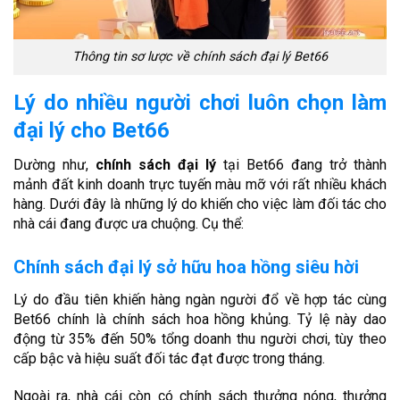
Thông tin sơ lược về chính sách đại lý Bet66
Lý do nhiều người chơi luôn chọn làm
đại lý cho Bet66
Dường như,
chính sách đại lý
tại Bet66 đang trở thành
mảnh đất kinh doanh trực tuyến màu mỡ với rất nhiều khách
hàng. Dưới đây là những lý do khiến cho việc làm đối tác cho
nhà cái đang được ưa chuộng. Cụ thể:
Chính sách đại lý sở hữu hoa hồng siêu hời
Lý do đầu tiên khiến hàng ngàn người đổ về hợp tác cùng
Bet66 chính là chính sách hoa hồng khủng. Tỷ lệ này dao
động từ 35% đến 50% tổng doanh thu người chơi, tùy theo
cấp bậc và hiệu suất đối tác đạt được trong tháng.
Ngoài ra, nhà cái còn có chính sách thưởng nóng, thưởng