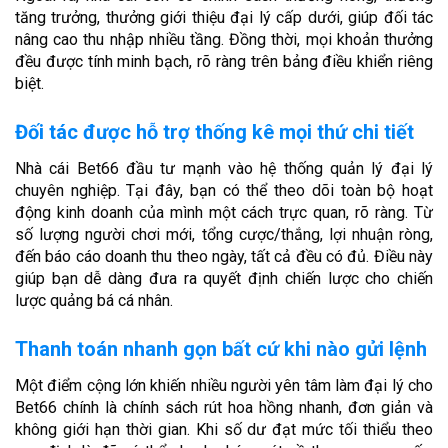
tăng trưởng, thưởng giới thiệu đại lý cấp dưới, giúp đối tác
nâng cao thu nhập nhiều tầng. Đồng thời, mọi khoản thưởng
đều được tính minh bạch, rõ ràng trên bảng điều khiển riêng
biệt.
Đối tác được hỗ trợ thống kê mọi thứ chi tiết
Nhà cái Bet66 đầu tư mạnh vào hệ thống quản lý đại lý
chuyên nghiệp. Tại đây, bạn có thể theo dõi toàn bộ hoạt
động kinh doanh của mình một cách trực quan, rõ ràng. Từ
số lượng người chơi mới, tổng cược/thắng, lợi nhuận ròng,
đến báo cáo doanh thu theo ngày, tất cả đều có đủ. Điều này
giúp bạn dễ dàng đưa ra quyết định chiến lược cho chiến
lược quảng bá cá nhân.
Thanh toán nhanh gọn bất cứ khi nào gửi lệnh
Một điểm cộng lớn khiến nhiều người yên tâm làm đại lý cho
Bet66 chính là chính sách rút hoa hồng nhanh, đơn giản và
không giới hạn thời gian. Khi số dư đạt mức tối thiểu theo